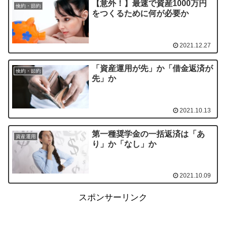
【意外！】最速で資産1000万円
倹約・節約
をつくるために何が必要か
2021.12.27
「資産運用が先」か「借金返済が
倹約・節約
先」か
2021.10.13
第一種奨学金の一括返済は「あ
資産運用
り」か「なし」か
2021.10.09
スポンサーリンク