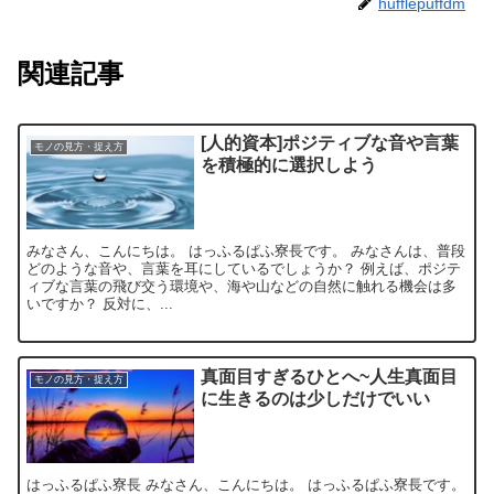
hufflepuffdm
関連記事
[人的資本]ポジティブな音や言葉
モノの見方・捉え方
を積極的に選択しよう
みなさん、こんにちは。 はっふるぱふ寮長です。 みなさんは、普段
どのような音や、言葉を耳にしているでしょうか？ 例えば、ポジテ
ィブな言葉の飛び交う環境や、海や山などの自然に触れる機会は多
いですか？ 反対に、...
真面目すぎるひとへ~人生真面目
モノの見方・捉え方
に生きるのは少しだけでいい
はっふるぱふ寮長 みなさん、こんにちは。 はっふるぱふ寮長です。