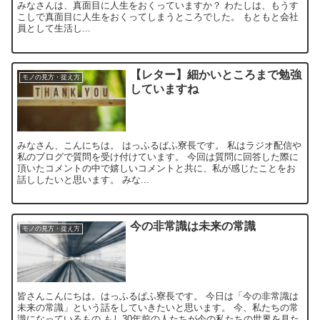
みなさんは、真面目に人生をおくっていますか？ わたしは、もうす
こしで真面目に人生をおくってしまうところでした。 もともと会社
員として生活し...
【レター】細かいところまで勉強
モノの見方・捉え方
していますね
みなさん、こんにちは。 はっふるぱふ寮長です。 私はラジオ配信や
私のブログで質問を受け付けています。 今回は質問に回答した際に
頂いたコメントの中で嬉しいコメントと共に、私が感じたことをお
話ししたいと思います。 みな...
今の非常識は未来の常識
モノの見方・捉え方
皆さんこんにちは。はっふるぱふ寮長です。 今日は「今の非常識は
未来の常識」という話をしていきたいと思います。 今、私たちの常
識になっているもの もし30年前の人たちが今の私たちの世界を見た