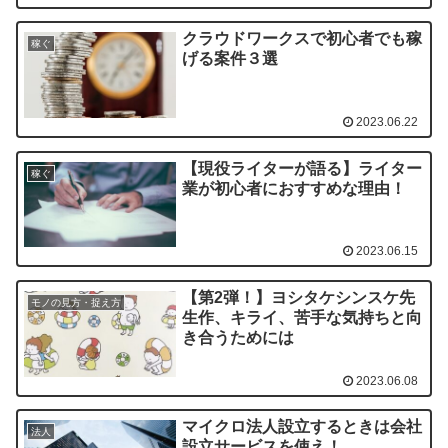
クラウドワークスで初心者でも稼
稼ぐ
げる案件３選
2023.06.22
【現役ライターが語る】ライター
稼ぐ
業が初心者におすすめな理由！
2023.06.15
【第2弾！】ヨシタケシンスケ先
モノの見方・捉え方
生作、キライ、苦手な気持ちと向
き合うためには
2023.06.08
マイクロ法人設立するときは会社
法人
設立サービスを使え！