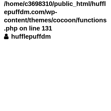
/home/c3698310/public_html/huffl
epuffdm.com/wp-
content/themes/cocoon/functions
.php
on line
131
hufflepuffdm