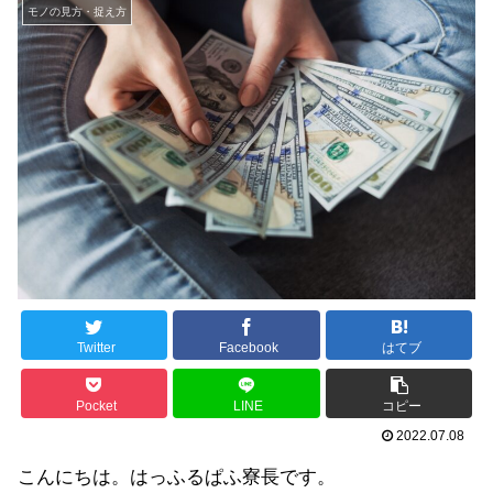
モノの見方・捉え方
Twitter
Facebook
はてブ
Pocket
LINE
コピー
2022.07.08
こんにちは。はっふるぱふ寮長です。