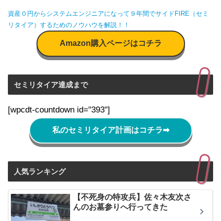
資産０円からシステムエンジニアになって９年間でサイドFIRE（セミ
リタイア）するためのノウハウを解説！！
Amazon購入ページはコチラ
セミリタイア達成まで
[wpcdt-countdown id="393"]
私のセミリタイア計画はコチラ
➡
人気ランキング
【不死身の特攻兵】佐々木友次さ
んのお墓参りへ行ってきた