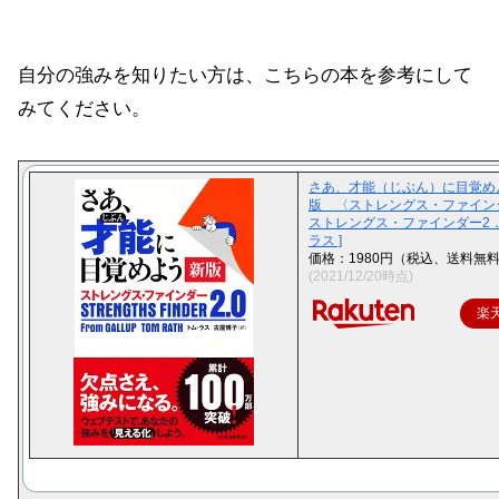
自分の強みを知りたい方は、こちらの本を参考にして
みてください。
さあ、才能（じぶん）に目覚め
版 〈ストレングス・ファインダ
ストレングス・ファインダー2．0
ラス ]
価格：1980円（税込、送料無料
(2021/12/20時点)
楽