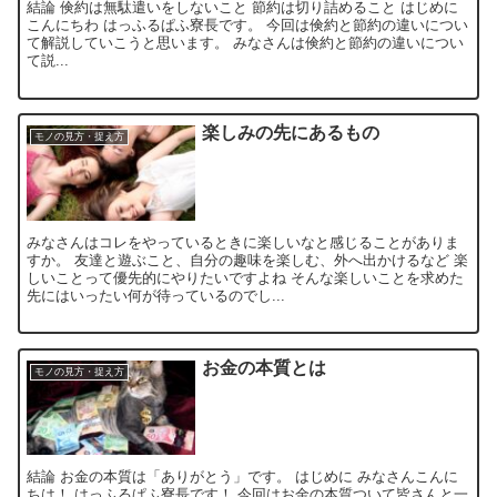
結論 倹約は無駄遣いをしないこと 節約は切り詰めること はじめに
こんにちわ はっふるぱふ寮長です。 今回は倹約と節約の違いについ
て解説していこうと思います。 みなさんは倹約と節約の違いについ
て説...
楽しみの先にあるもの
モノの見方・捉え方
みなさんはコレをやっているときに楽しいなと感じることがありま
すか。 友達と遊ぶこと、自分の趣味を楽しむ、外へ出かけるなど 楽
しいことって優先的にやりたいですよね そんな楽しいことを求めた
先にはいったい何が待っているのでし...
お金の本質とは
モノの見方・捉え方
結論 お金の本質は「ありがとう」です。 はじめに みなさんこんに
ちは！ はっふるぱふ寮長です！ 今回はお金の本質ついて皆さんと一