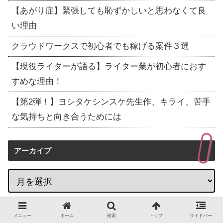
【あがり症】緊張しても恥ずかしいと思わなくて良
い理由
クラウドワークスで初心者でも稼げる案件３選
【現役ライターが語る】ライター業が初心者におす
すめな理由！
【第2弾！】ヨシタケシンスケ先生作、キライ、苦手
な気持ちと向き合うためには
アーカイブ
カテゴリー
メニュー
ホーム
検索
トップ
サイドバー