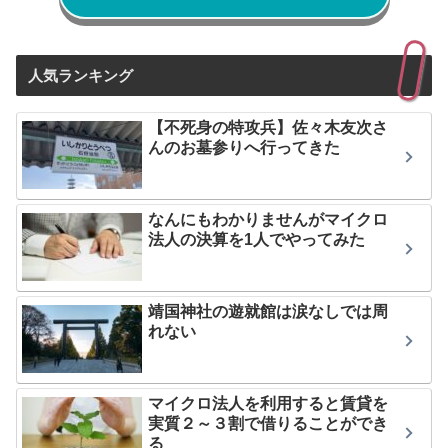
人気ランキング
【不死身の特攻兵】佐々木友次さ
んのお墓参りへ行ってきた
なんにもわかりませんがマイクロ
法人の決算を1人でやってみた
靖国神社の遊就館は涙なしでは周
れない
マイクロ法人を利用すると賃貸を
実質２～３割で借りることができ
る