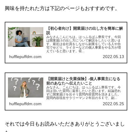
興味を持たれた方は下記のページもおすすめです。
【初心者向け】開業届けの出し方を簡単に解
説
みなさんこんにちは。はっふるぱふ寮長です。今回
は開業届けの出し方について解説をしたいと思いま
す。最近は会社員をしながら副業をしている人や自
宅でせどり、ライターなどの個人事業をやる方が増
えていると思います。収...
hufflepuffdm.com
2022.05.13
【開業届けと失業保険】‐個人事業主になる
前のあなたへ伝えたいこと
みなさん、こんにちは。はっふるぱふ寮長です。今
回は頂いた質問に返答したいと思います。結論恐れ
ずに開業届けを出そう質問内容質問を頂きました。
質問内容現在サラリーマン２年目のＳＥで、副...
hufflepuffdm.com
2022.05.25
それでは今日もお読みいただきありがとうございまし