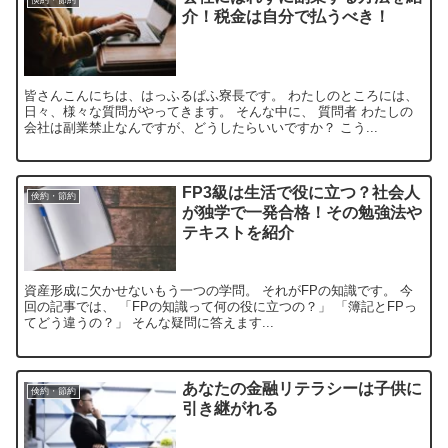
介！税金は自分で払うべき！
皆さんこんにちは、はっふるぱふ寮長です。 わたしのところには、
日々、様々な質問がやってきます。 そんな中に、 質問者 わたしの
会社は副業禁止なんですが、どうしたらいいですか？ こう...
FP3級は生活で役に立つ？社会人
倹約・節約
が独学で一発合格！その勉強法や
テキストを紹介
資産形成に欠かせないもう一つの学問。 それがFPの知識です。 今
回の記事では、 「FPの知識って何の役に立つの？」 「簿記とFPっ
てどう違うの？」 そんな疑問に答えます...
あなたの金融リテラシーは子供に
倹約・節約
引き継がれる