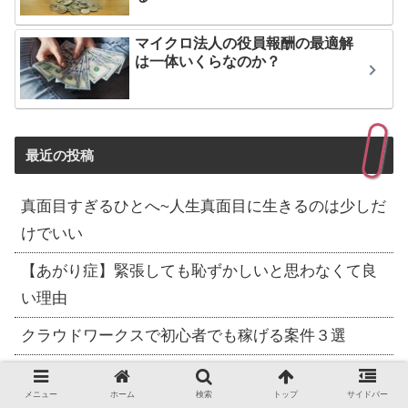
マイクロ法人の役員報酬の最適解
は一体いくらなのか？
最近の投稿
真面目すぎるひとへ~人生真面目に生きるのは少しだ
けでいい
【あがり症】緊張しても恥ずかしいと思わなくて良
い理由
クラウドワークスで初心者でも稼げる案件３選
【現役ライターが語る】ライター業が初心者におす
メニュー
ホーム
検索
トップ
サイドバー
すめな理由！