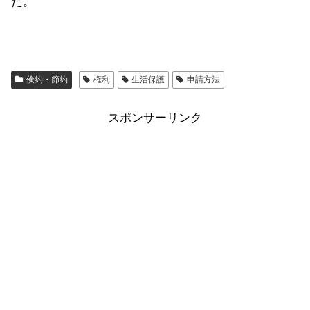
た。
倹約・節約
権利
生活保護
申請方法
スポンサーリンク