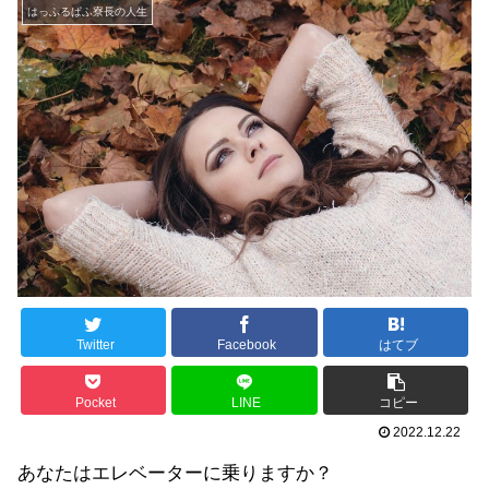
はっふるぱふ寮長の人生
Twitter
Facebook
はてブ
Pocket
LINE
コピー
2022.12.22
あなたはエレベーターに乗りますか？