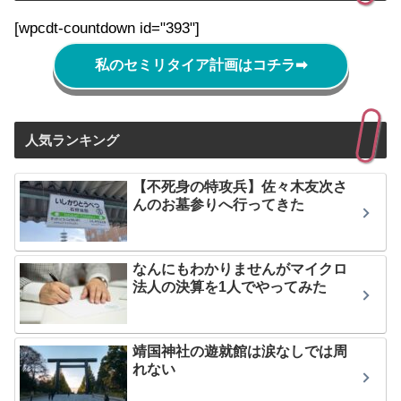
[wpcdt-countdown id="393"]
私のセミリタイア計画はコチラ
➡
人気ランキング
【不死身の特攻兵】佐々木友次さ
んのお墓参りへ行ってきた
なんにもわかりませんがマイクロ
法人の決算を1人でやってみた
靖国神社の遊就館は涙なしでは周
れない