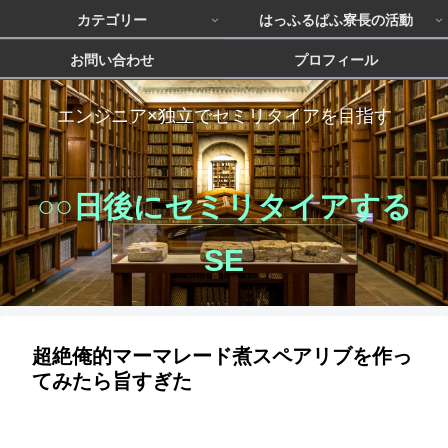
カテゴリー
はっふるぱふ寮長の活動
お問い合わせ
プロフィール
エンジニア×独立でセミリタイアを目指す
○○日後にセミリタイアする
SE
超絶俺的マーマレード煮スペアリブを作っ
てみたら旨すぎた