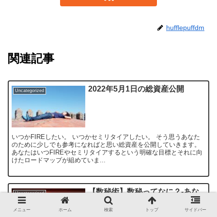
hufflepuffdm
関連記事
2022年5月1日の総資産公開
Uncategorized
いつかFIREしたい。 いつかセミリタイアしたい。 そう思うあなた
のために少しでも参考になればと思い総資産を公開していきます。
あなたはいつFIREやセミリタイアするという明確な目標とそれに向
けたロードマップが組めていま...
【数秘術】数秘ってなに？‐あな
Uncategorized
たは実は宇宙人かも！？
メニュー
ホーム
検索
トップ
サイドバー