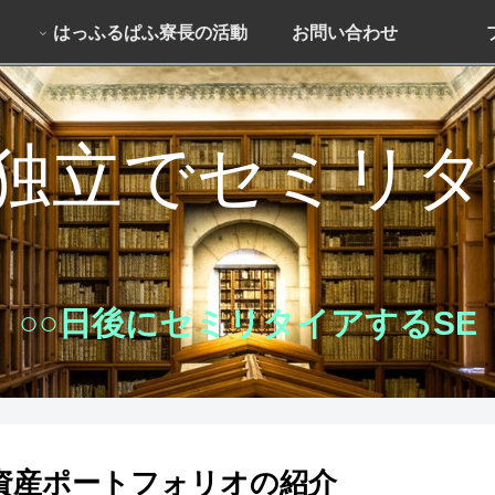
はっふるぱふ寮長の活動
お問い合わせ
独立でセミリ
○○日後にセミリタイアするSE
開と資産ポートフォリオの紹介