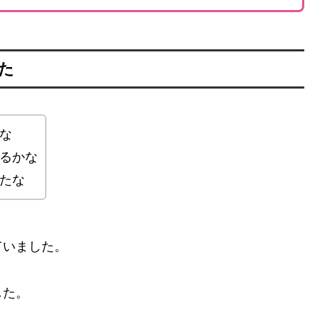
た
な
るかな
たな
ていました。
した。