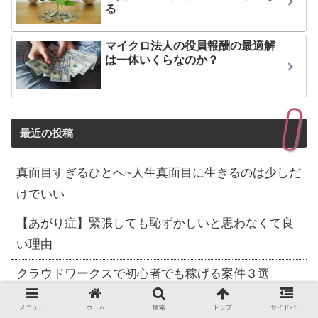
る
マイクロ法人の役員報酬の最適解
は一体いくらなのか？
最近の投稿
真面目すぎるひとへ~人生真面目に生きるのは少しだ
けでいい
【あがり症】緊張しても恥ずかしいと思わなくて良
い理由
クラウドワークスで初心者でも稼げる案件３選
【現役ライターが語る】ライター業が初心者におす
メニュー
ホーム
検索
トップ
サイドバー