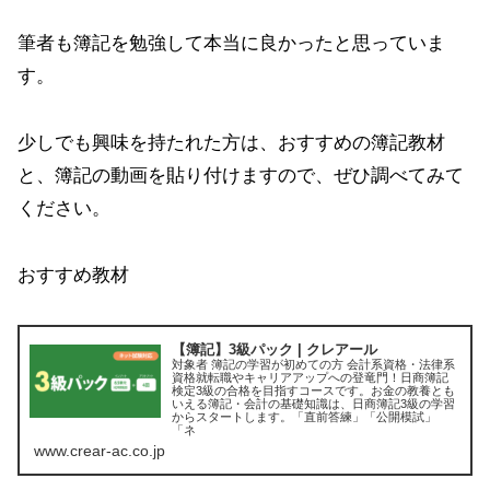
筆者も簿記を勉強して本当に良かったと思っていま
す。
少しでも興味を持たれた方は、おすすめの簿記教材
と、簿記の動画を貼り付けますので、ぜひ調べてみて
ください。
おすすめ教材
【簿記】3級パック | クレアール
対象者 簿記の学習が初めての方 会計系資格・法律系
資格就転職やキャリアアップへの登竜門！日商簿記
検定3級の合格を目指すコースです。お金の教養とも
いえる簿記・会計の基礎知識は、日商簿記3級の学習
からスタートします。「直前答練」「公開模試」
「ネ
www.crear-ac.co.jp