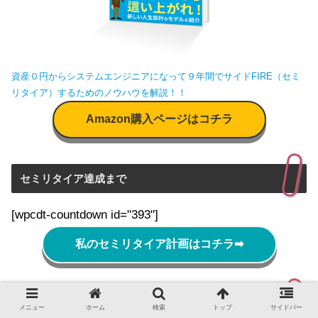
資産０円からシステムエンジニアになって９年間でサイドFIRE（セミ
リタイア）するためのノウハウを解説！！
Amazon購入ページはコチラ
セミリタイア達成まで
[wpcdt-countdown id="393"]
私のセミリタイア計画はコチラ
➡
人気ランキング
メニュー
ホーム
検索
トップ
サイドバー