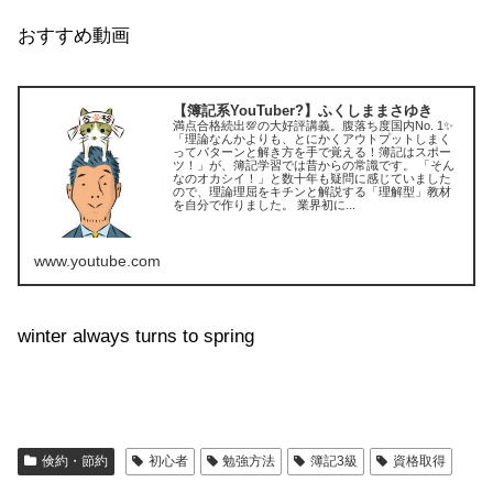
おすすめ動画
【簿記系YouTuber?】ふくしままさゆき
満点合格続出💯の大好評講義。腹落ち度国内No. 1✨
「理論なんかよりも、とにかくアウトプットしまく
ってパターンと解き方を手で覚える！簿記はスポー
ツ！」が、簿記学習では昔からの常識です。 「そん
なのオカシイ！」と数十年も疑問に感じていました
ので、理論理屈をキチンと解説する「理解型」教材
を自分で作りました。 業界初に...
www.youtube.com
winter always turns to spring
倹約・節約
初心者
勉強方法
簿記3級
資格取得