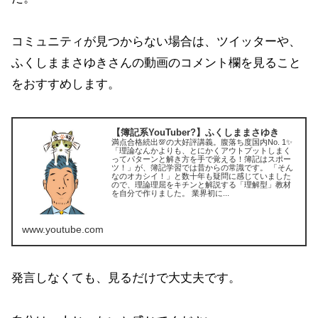
コミュニティが見つからない場合は、ツイッターや、
ふくしままさゆきさんの動画のコメント欄を見ること
をおすすめします。
【簿記系YouTuber?】ふくしままさゆき
満点合格続出💯の大好評講義。腹落ち度国内No. 1✨
「理論なんかよりも、とにかくアウトプットしまく
ってパターンと解き方を手で覚える！簿記はスポー
ツ！」が、簿記学習では昔からの常識です。 「そん
なのオカシイ！」と数十年も疑問に感じていました
ので、理論理屈をキチンと解説する「理解型」教材
を自分で作りました。 業界初に...
www.youtube.com
発言しなくても、見るだけで大丈夫です。