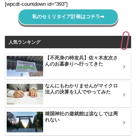
[wpcdt-countdown id="393"]
私のセミリタイア計画はコチラ
➡
人気ランキング
【不死身の特攻兵】佐々木友次さ
んのお墓参りへ行ってきた
なんにもわかりませんがマイクロ
法人の決算を1人でやってみた
靖国神社の遊就館は涙なしでは周
れない