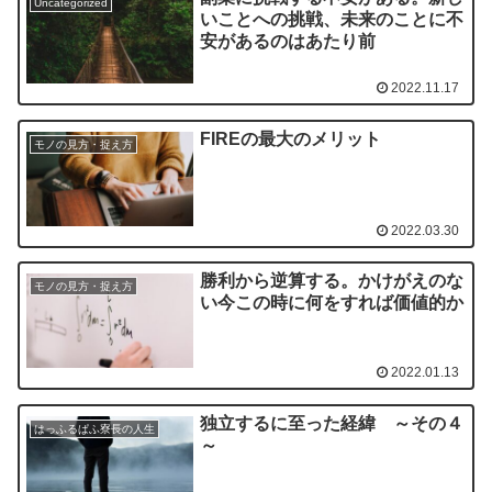
Uncategorized
いことへの挑戦、未来のことに不
安があるのはあたり前
2022.11.17
FIREの最大のメリット
モノの見方・捉え方
2022.03.30
勝利から逆算する。かけがえのな
モノの見方・捉え方
い今この時に何をすれば価値的か
2022.01.13
独立するに至った経緯 ～その４
はっふるぱふ寮長の人生
～