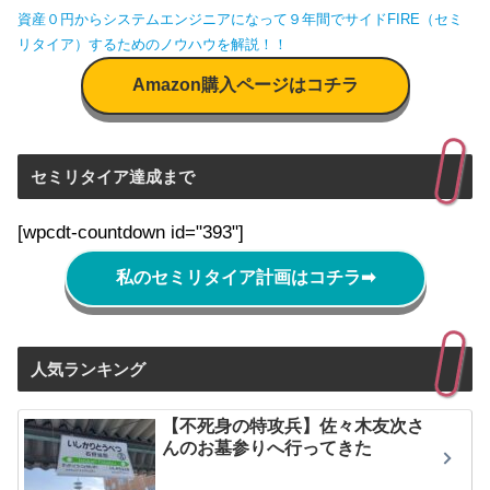
資産０円からシステムエンジニアになって９年間でサイドFIRE（セミ
リタイア）するためのノウハウを解説！！
Amazon購入ページはコチラ
セミリタイア達成まで
[wpcdt-countdown id="393"]
私のセミリタイア計画はコチラ
➡
人気ランキング
【不死身の特攻兵】佐々木友次さ
んのお墓参りへ行ってきた