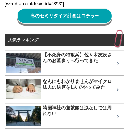
[wpcdt-countdown id="393"]
私のセミリタイア計画はコチラ
➡
人気ランキング
【不死身の特攻兵】佐々木友次さ
んのお墓参りへ行ってきた
なんにもわかりませんがマイクロ
法人の決算を1人でやってみた
靖国神社の遊就館は涙なしでは周
れない