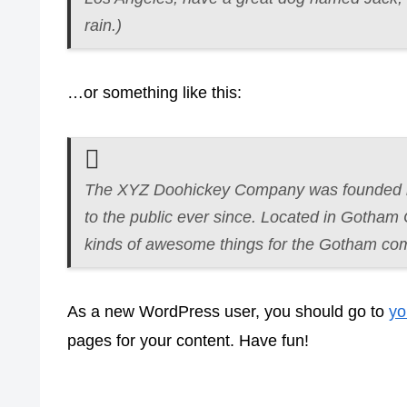
rain.)
…or something like this:
The XYZ Doohickey Company was founded in
to the public ever since. Located in Gotham
kinds of awesome things for the Gotham co
As a new WordPress user, you should go to
yo
pages for your content. Have fun!