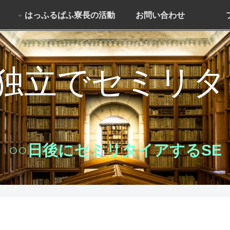
はっふるぱふ寮長の活動
お問い合わせ
独立でセミリ
○○日後にセミリタイアするSE