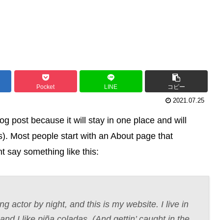
Pocket
LINE
コピー
2021.07.25
og post because it will stay in one place and will
s). Most people start with an About page that
ht say something like this:
g actor by night, and this is my website. I live in
d I like piña coladas. (And gettin’ caught in the