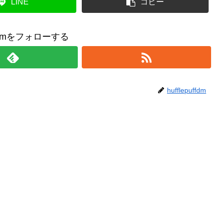
LINE
コピー
uffdmをフォローする
hufflepuffdm