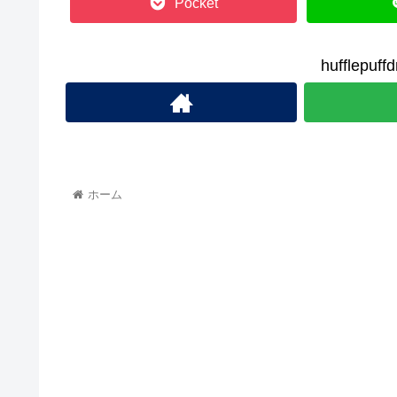
Pocket
hufflep
ホーム