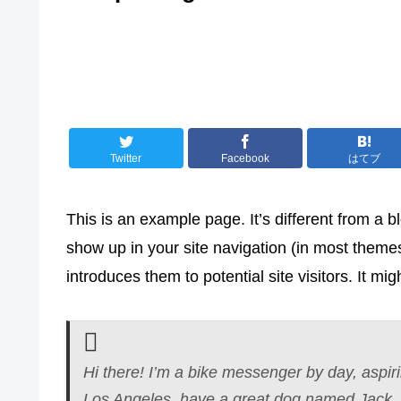
Twitter
Facebook
はてブ
This is an example page. It’s different from a bl
show up in your site navigation (in most theme
introduces them to potential site visitors. It mig
Hi there! I’m a bike messenger by day, aspirin
Los Angeles, have a great dog named Jack, an