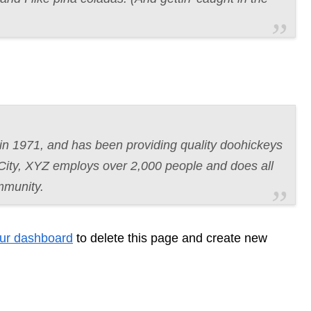
 1971, and has been providing quality doohickeys
 City, XYZ employs over 2,000 people and does all
mmunity.
ur dashboard
to delete this page and create new