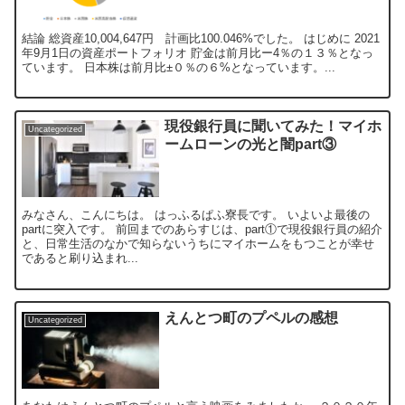
結論 総資産10,004,647円 計画比100.046%でした。 はじめに 2021
年9月1日の資産ポートフォリオ 貯金は前月比ー4％の１３％となっ
ています。 日本株は前月比±０％の６%となっています。...
現役銀行員に聞いてみた！マイホ
Uncategorized
ームローンの光と闇part③
みなさん、こんにちは。 はっふるぱふ寮長です。 いよいよ最後の
partに突入です。 前回までのあらすじは、part①で現役銀行員の紹介
と、日常生活のなかで知らないうちにマイホームをもつことが幸せ
であると刷り込まれ...
えんとつ町のプペルの感想
Uncategorized