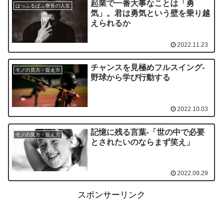
起業で一番大事なことは「勇
はっふるぱふ寮長の人生
気」。君は勇気という壁を乗り越
えられるか
2022.11.23
チャンスを見極めフルスイング‐
モノの見方・捉え方
野球から学び行動する
2022.10.03
記憶に残る言葉‐「世の中で必要
モノの見方・捉え方
とされたいのならまず笑え」
2022.09.29
スポンサーリンク