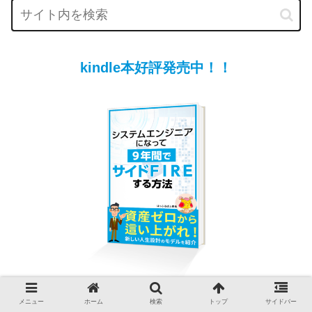
kindle本好評発売中！！
資産０円からシステムエンジニアになって９年間でサイドFIRE（セミ
メニュー
ホーム
検索
トップ
サイドバー